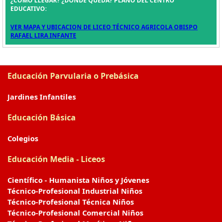
¿CÓMO LLEGAR? ¿DÓNDE QUEDA? PLANO DEL CENTRO
EDUCATIVO:
VER MAPA Y UBICACION DE LICEO TÉCNICO AGRICOLA OBISPO
RAFAEL LIRA INFANTE
Educación Parvularia o Prebásica
Jardines Infantiles
Educación Básica
Colegios
Educación Media - Liceos
Científico - Humanista Niños y Jóvenes
Técnico-Profesional Industrial Niños
Técnico-Profesional Técnica Niños
Técnico-Profesional Comercial Niños