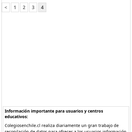
<
1
2
3
4
Información importante para usuarios y centros
educativos:
Colegiosenchile.cl realiza diariamente un gran trabajo de
recopilación de datos para ofrecer a los usuarios información